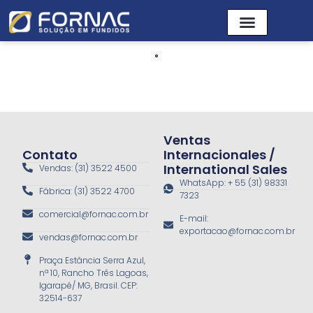
Ventas
Contato
Internacionales /
International Sales
Vendas: (31) 3522 4500
WhatsApp: + 55 (31) 98331
Fábrica: (31) 3522 4700
7323
comercial@fornac.com.br
E-mail:
exportacao@fornac.com.br
vendas@fornac.com.br
Praça Estância Serra Azul,
nª 10, Rancho Três Lagoas,
Igarapé/ MG, Brasil. CEP:
32514-637