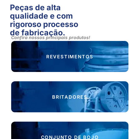
Peças de alta
qualidade e com
rigoroso processo
de fabricação.
Confira nossos principais produtos!
Ver categoria
REVESTIMENTOS
Ver categoria
BRITADORES
Ver categoria
CONJUNTO DE BOJO