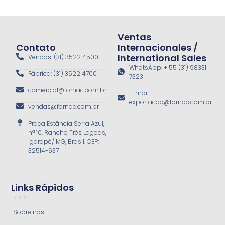
Ventas
Contato
Internacionales /
International Sales
Vendas: (31) 3522 4500
WhatsApp: + 55 (31) 98331
Fábrica: (31) 3522 4700
7323
comercial@fornac.com.br
E-mail:
exportacao@fornac.com.br
vendas@fornac.com.br
Praça Estância Serra Azul,
nª 10, Rancho Três Lagoas,
Igarapé/ MG, Brasil. CEP:
32514-637
Links Rápidos
Início
Sobre nós