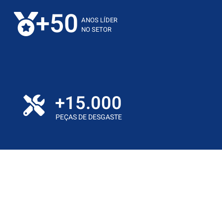
ã
o
m
i
n
e
r
a
ç
+
50
ANOS LÍDER
NO SETOR
+
15.000
PEÇAS DE DESGASTE