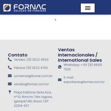
Ventas
Contato
Internacionales /
International Sales
Vendas: (31) 3522 4500
WhatsApp: + 55 (31) 98331
Fábrica: (31) 3522 4700
7323
comercial@fornac.com.br
E-mail:
exportacao@fornac.com.br
vendas@fornac.com.br
Praça Estância Serra Azul,
nª 10, Rancho Três Lagoas,
Igarapé/ MG, Brasil. CEP:
32514-637