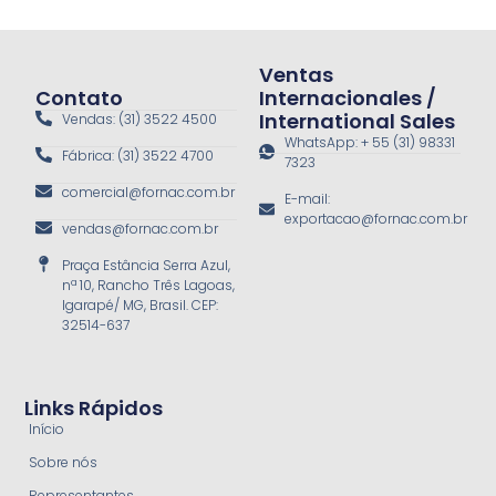
Ventas
Contato
Internacionales /
International Sales
Vendas: (31) 3522 4500
WhatsApp: + 55 (31) 98331
Fábrica: (31) 3522 4700
7323
comercial@fornac.com.br
E-mail:
exportacao@fornac.com.br
vendas@fornac.com.br
Praça Estância Serra Azul,
nª 10, Rancho Três Lagoas,
Igarapé/ MG, Brasil. CEP:
32514-637
Links Rápidos
Início
Sobre nós
Representantes