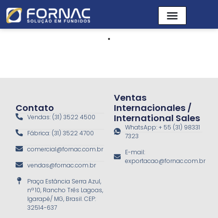
Ventas
Contato
Internacionales /
International Sales
Vendas: (31) 3522 4500
WhatsApp: + 55 (31) 98331
Fábrica: (31) 3522 4700
7323
comercial@fornac.com.br
E-mail:
exportacao@fornac.com.br
vendas@fornac.com.br
Praça Estância Serra Azul,
nª 10, Rancho Três Lagoas,
Igarapé/ MG, Brasil. CEP:
32514-637